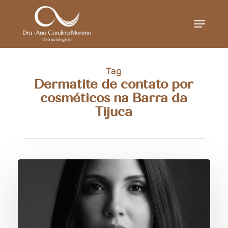
Skip
Menu
to
main
content
Tag
Dermatite de contato por
cosméticos na Barra da
Tijuca