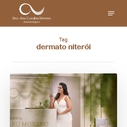
Skip
Menu
to
main
content
Tag
dermato niterói