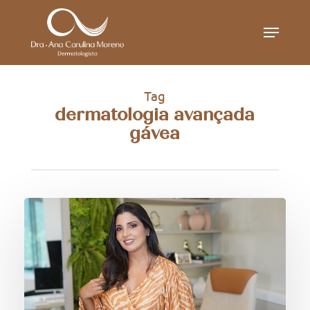
Skip
Menu
to
main
content
Tag
dermatologia avançada
gávea