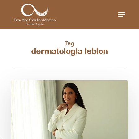
Skip
Menu
to
main
content
Tag
dermatologia leblon