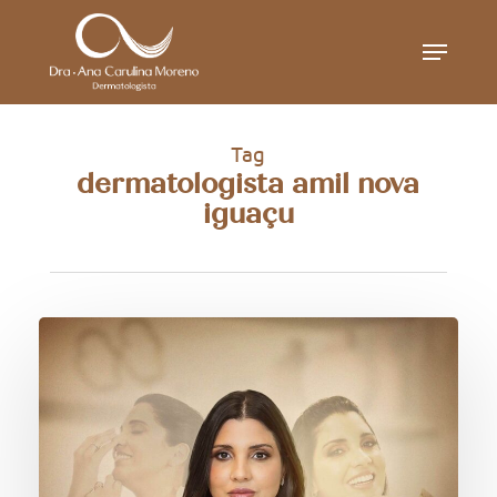
Skip
Menu
to
main
content
Tag
dermatologista amil nova
iguaçu