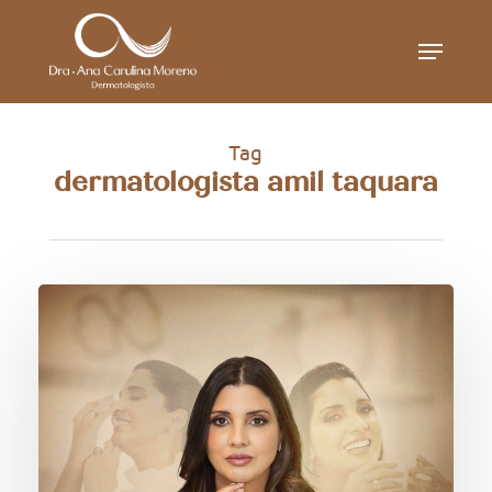
Skip
Menu
to
main
content
Tag
dermatologista amil taquara