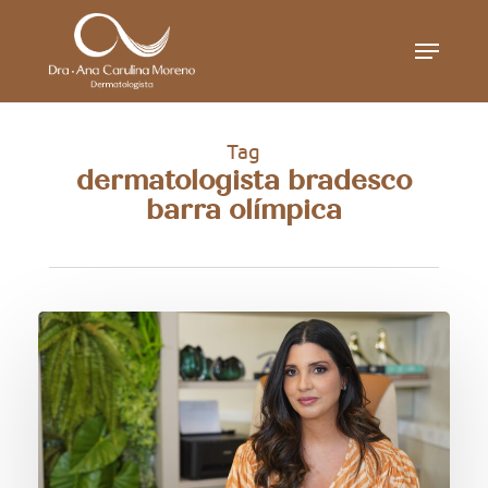
Skip
Menu
to
main
content
Tag
dermatologista bradesco
barra olímpica