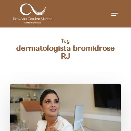
Skip
Menu
to
main
content
Tag
dermatologista bromidrose
RJ