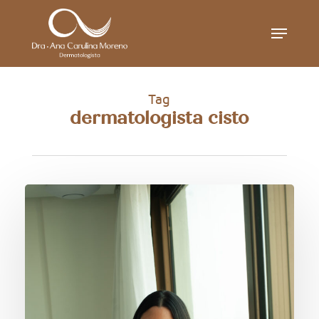
Skip
Menu
to
main
content
Tag
dermatologista cisto