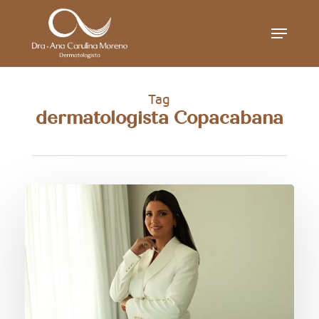
Skip
Menu
to
main
content
Tag
dermatologista Copacabana