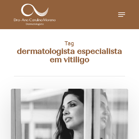
Skip
Menu
to
main
content
Tag
dermatologista especialista
em vitiligo