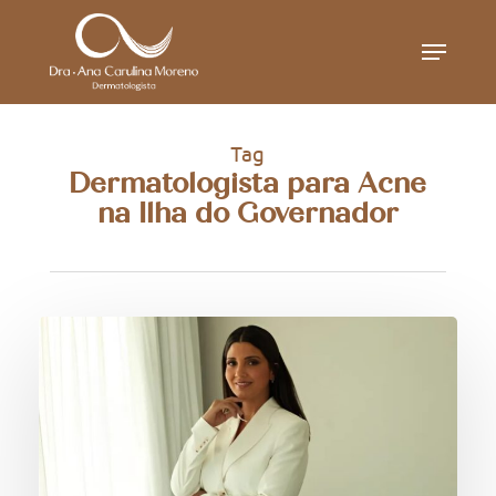
Skip
Menu
to
main
content
Tag
Dermatologista para Acne
na Ilha do Governador