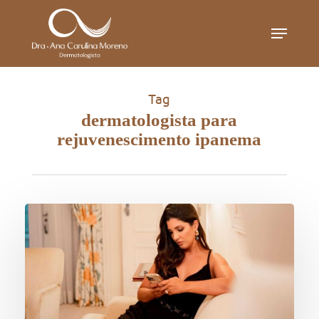
Skip
Menu
to
main
content
Tag
dermatologista para
rejuvenescimento ipanema