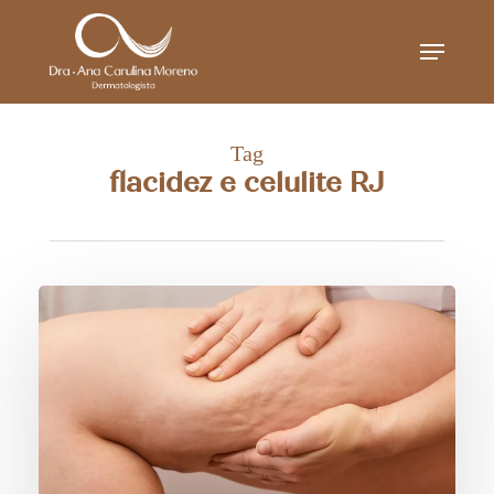
Skip
Menu
to
main
content
Tag
flacidez e celulite RJ