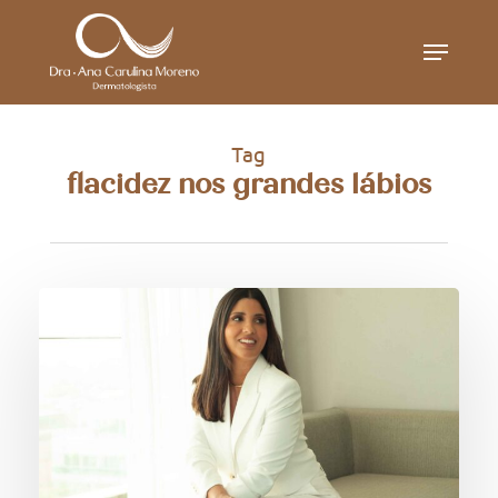
Skip
Menu
to
main
content
Tag
flacidez nos grandes lábios