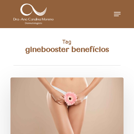
Skip
Menu
to
main
content
Tag
ginebooster benefícios