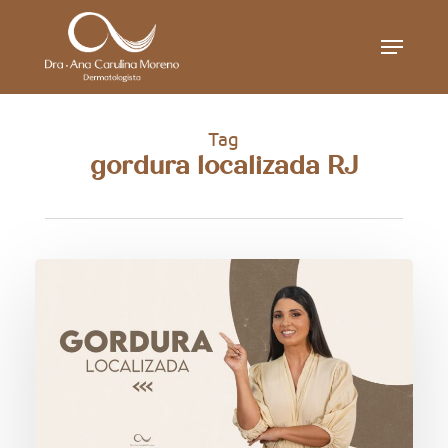
Skip
Menu
to
main
content
Tag
gordura localizada RJ