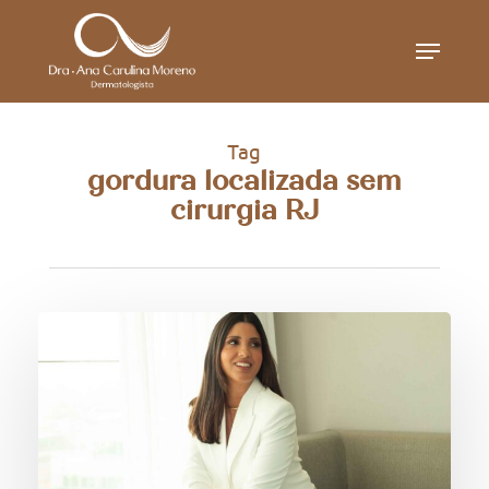
Skip
Menu
to
main
content
Tag
gordura localizada sem
cirurgia RJ