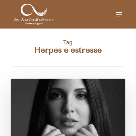
Skip
Menu
to
main
content
Tag
Herpes e estresse