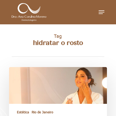
Skip
Menu
to
main
content
Tag
hidratar o rosto
Estética
Rio de Janeiro