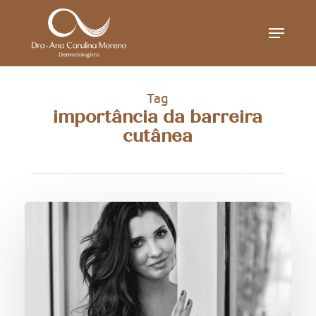
Skip
Menu
to
main
content
Tag
importância da barreira
cutânea