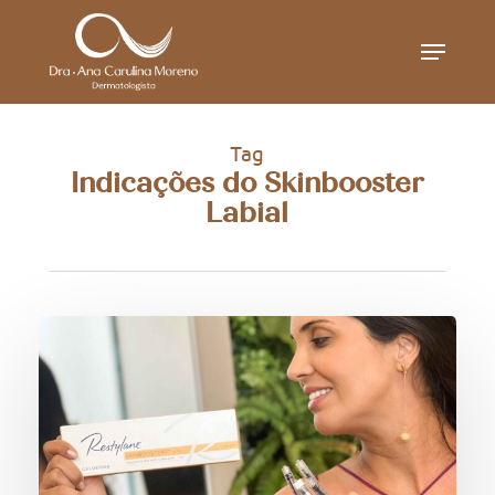
Skip
Menu
to
main
content
Tag
Indicações do Skinbooster
Labial