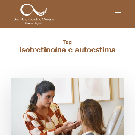
Skip
Menu
to
main
content
Tag
isotretinoína e autoestima