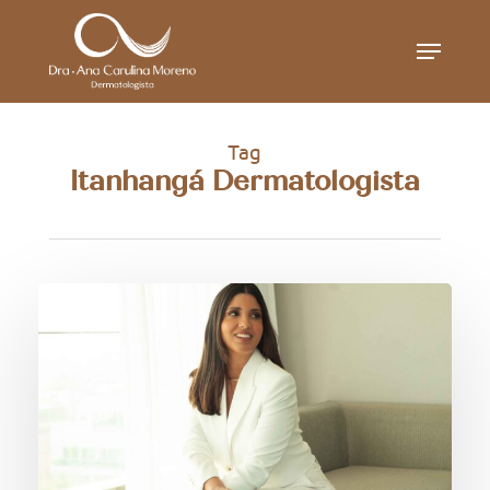
Skip
Menu
to
main
content
Tag
Itanhangá Dermatologista