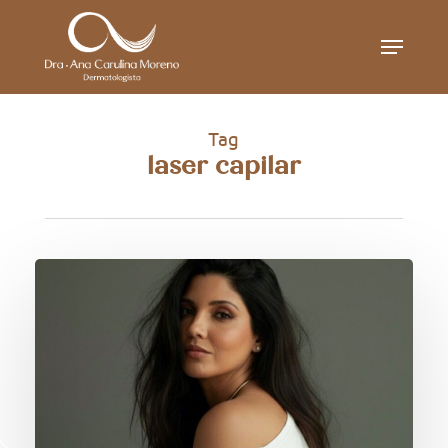
Skip
Menu
to
main
content
Tag
laser capilar