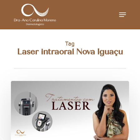
Skip
Menu
to
main
content
Tag
Laser intraoral Nova Iguaçu