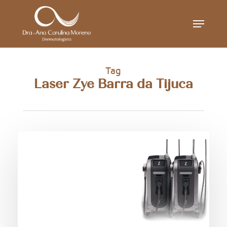
Skip
Menu
to
main
content
Tag
Laser Zye Barra da Tijuca