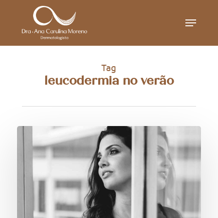
Skip
Menu
to
main
content
Tag
leucodermia no verão