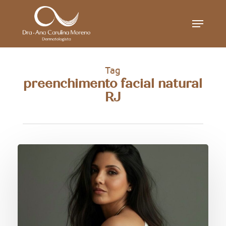
Skip
Menu
to
main
content
Tag
preenchimento facial natural
RJ