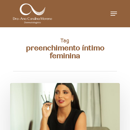
Skip
Menu
to
main
content
Tag
preenchimento íntimo
feminina