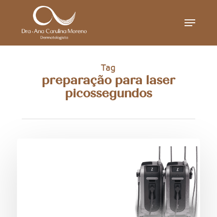
Skip
Menu
to
main
content
Tag
preparação para laser
picossegundos