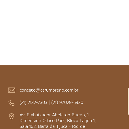
contato@carumoreno.com.br
(21) 2132-7303
|
(21) 97029-5930
Av. Embaixador Abelardo Bueno, 1
Dimension Office Park, Bloco Lagoa 1,
Sala 162. Barra da Tijuca - Rio de