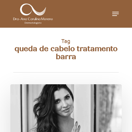
Skip
Menu
to
main
content
Tag
queda de cabelo tratamento
barra