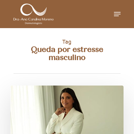
Skip
Menu
to
main
content
Tag
Queda por estresse
masculino