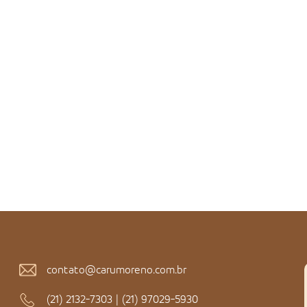
contato@carumoreno.com.br
(21) 2132-7303
|
(21) 97029-5930