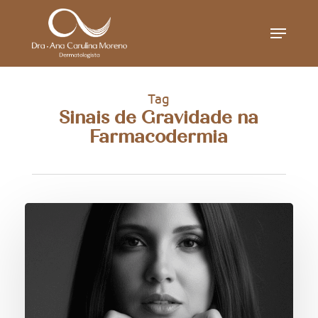
Skip
Menu
to
main
content
Tag
Sinais de Gravidade na
Farmacodermia