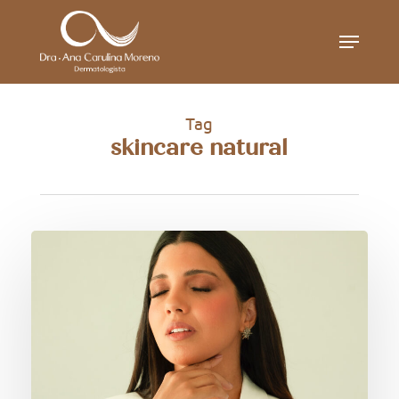
Skip
Menu
to
main
content
Tag
skincare natural