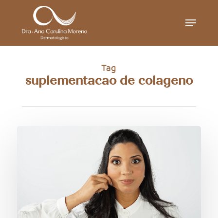
Skip
Menu
to
main
content
Tag
suplementacao de colageno