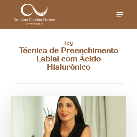
Skip
Menu
to
main
content
Tag
Técnica de Preenchimento
Labial com Ácido
Hialurônico