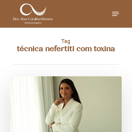
Skip
Menu
to
main
content
Tag
técnica nefertiti com toxina