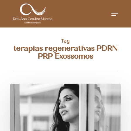
Skip
Menu
to
main
content
Tag
terapias regenerativas PDRN
PRP Exossomos