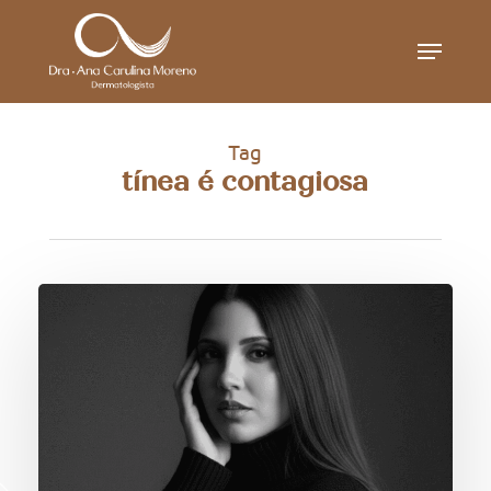
Skip
Menu
to
main
content
Tag
tínea é contagiosa