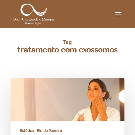
Skip
Menu
to
main
content
Tag
tratamento com exossomos
Estética
Rio de Janeiro