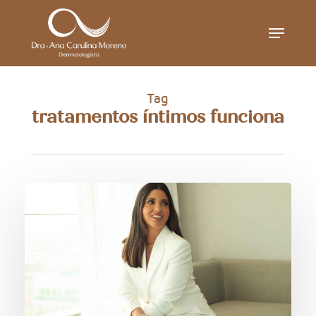
Skip
Menu
to
main
content
Tag
tratamentos íntimos funciona