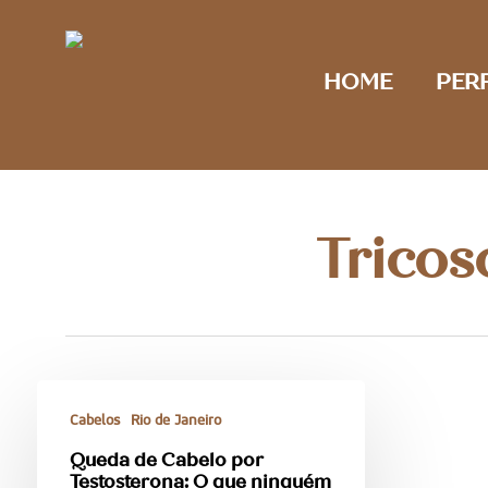
Skip
to
main
HOME
PERF
content
Tricos
Cabelos
Rio de Janeiro
Queda de Cabelo por
Testosterona: O que ninguém