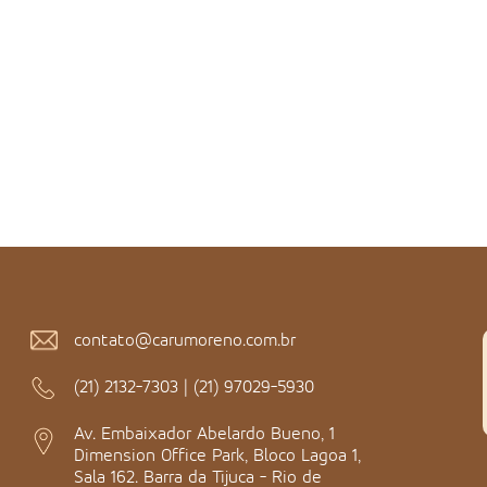
contato@carumoreno.com.br
(21) 2132-7303
|
(21) 97029-5930
Av. Embaixador Abelardo Bueno, 1
Dimension Office Park, Bloco Lagoa 1,
Sala 162. Barra da Tijuca - Rio de