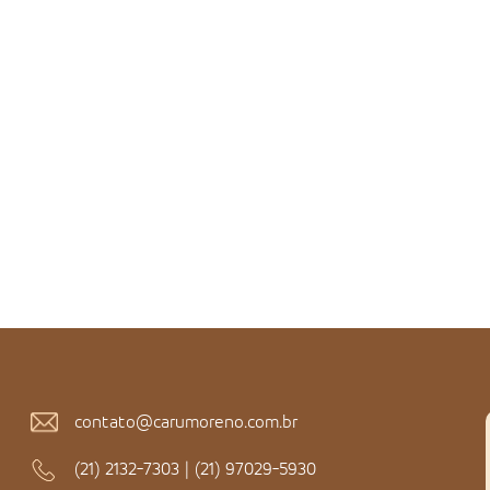
contato@carumoreno.com.br
(21) 2132-7303
|
(21) 97029-5930