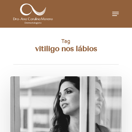
Skip
Menu
to
main
content
Tag
vitiligo nos lábios