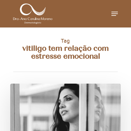
Skip
Menu
to
main
content
Tag
vitiligo tem relação com
estresse emocional