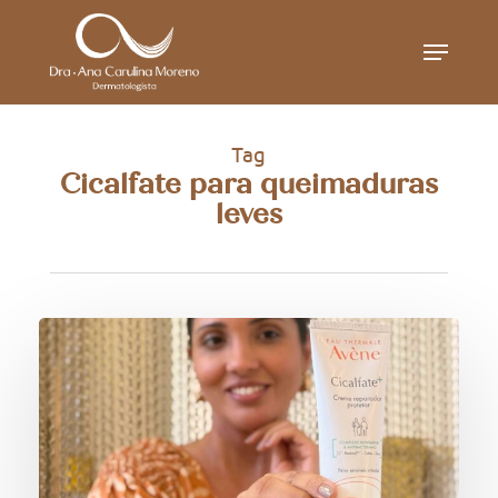
Skip
Menu
to
main
content
Tag
Cicalfate para queimaduras
leves