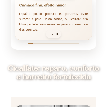
Camada fina, efeito maior
O
Espalhe pouco produto e, portanto, evite
U
sufocar a pele. Dessa forma, o Cicalfate cria
s
filme protetor sem sensação pesada, mesmo em
d
dias quentes.
p
1 / 10
Cicalfate: reparo, conforto
e barreira fortalecida