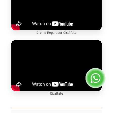
Creme Reparador Cicalfate
Cicalfate