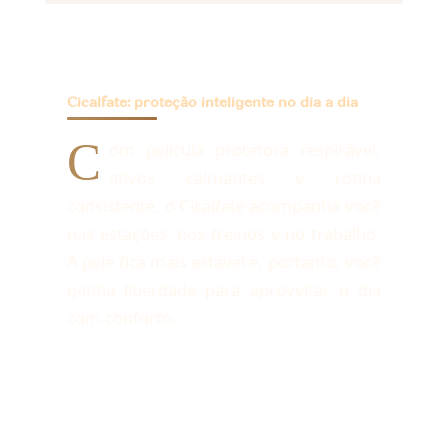
Cicalfate: proteção inteligente no dia a dia
C
om película protetora respirável,
ativos calmantes e rotina
consistente, o Cicalfate acompanha você
nas estações, nos treinos e no trabalho.
A pele fica mais estável e, portanto, você
ganha liberdade para aproveitar o dia
com conforto.